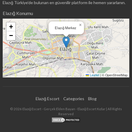
Elazığ Türkiye’de bulunan en güvenilir platform ile hemen yararlanın.
Elazığ Konumu
×
+
Elazığ Merkez
−
Leaflet
|
© OpenStreetMap
Elazığ Escort
Categories
Blog
©
2026
Elazığ Escort - Gerçek Elden Bayan - Elazığ Escort Kızlar
| All Rights
Reserved