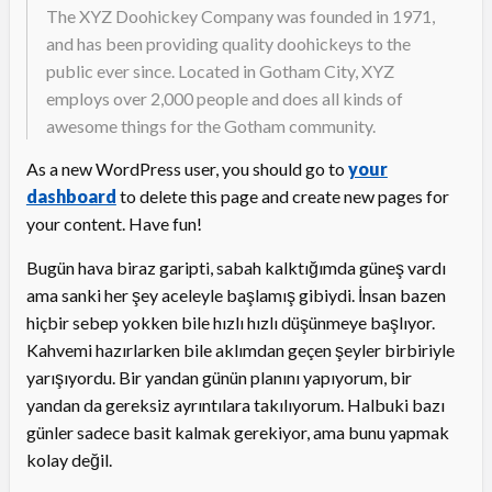
The XYZ Doohickey Company was founded in 1971,
and has been providing quality doohickeys to the
public ever since. Located in Gotham City, XYZ
employs over 2,000 people and does all kinds of
awesome things for the Gotham community.
As a new WordPress user, you should go to
your
dashboard
to delete this page and create new pages for
your content. Have fun!
Bugün hava biraz garipti, sabah kalktığımda güneş vardı
ama sanki her şey aceleyle başlamış gibiydi. İnsan bazen
hiçbir sebep yokken bile hızlı hızlı düşünmeye başlıyor.
Kahvemi hazırlarken bile aklımdan geçen şeyler birbiriyle
yarışıyordu. Bir yandan günün planını yapıyorum, bir
yandan da gereksiz ayrıntılara takılıyorum. Halbuki bazı
günler sadece basit kalmak gerekiyor, ama bunu yapmak
kolay değil.