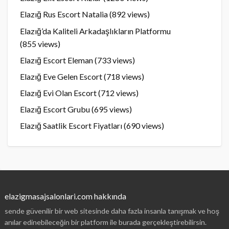
Elazığ Rus Escort Natalia
(892 views)
Elazığ’da Kaliteli Arkadaşlıkların Platformu
(855 views)
Elazığ Escort Eleman
(733 views)
Elazığ Eve Gelen Escort
(718 views)
Elazığ Evi Olan Escort
(712 views)
Elazığ Escort Grubu
(695 views)
Elazığ Saatlik Escort Fiyatları
(690 views)
elazigmasajsalonlari.com hakkında
sende güvenilir bir web sitesinde daha fazla insanla tanışmak ve hoş
anılar edinebileceğin bir platform ile burada gerçekleştirebilirsin.