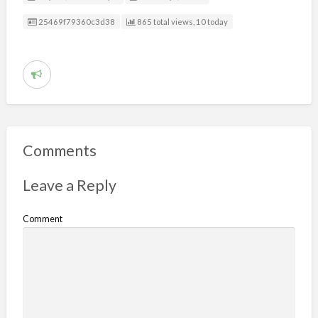
Listing ID
25469f79360c3d38
865 total views, 10 today
R
e
p
o
r
Comments
t
p
Leave a Reply
r
o
Comment
b
l
e
m